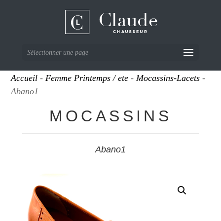
Sélectionner une page
Accueil
-
Femme Printemps / ete
-
Mocassins-Lacets
-
Abano1
MOCASSINS
Abano1