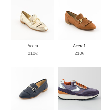
Acera
Acera1
210
€
210
€