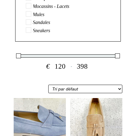
Mocassins - Lacets
Mules
Sandales
Sneakers
€
-
Minimum Price
Maximum Price