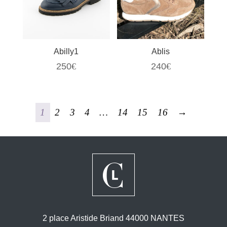
Abilly1
Ablis
250
€
240
€
1
2
3
4
…
14
15
16
→
2 place Aristide Briand 44000 NANTES