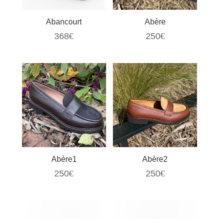
Abancourt
Abère
368
€
250
€
Abère1
Abère2
250
€
250
€