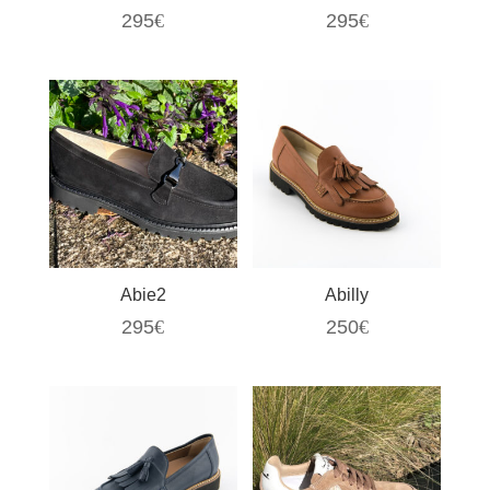
295
€
295
€
Abie2
Abilly
295
€
250
€