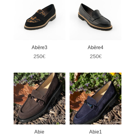
Abère3
Abère4
250
€
250
€
Abie
Abie1