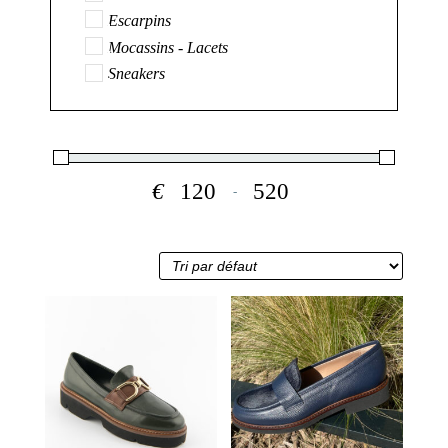
Escarpins
Mocassins - Lacets
Sneakers
€
-
Minimum Price
Maximum Price