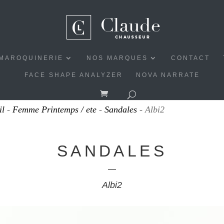
MAROQUINERIE
NOS MARQUES
CONTACT
FACE SHAPE ANALYZER
NOVA NARRATE
il
-
Femme Printemps / ete
-
Sandales
- Albi2
SANDALES
Albi2