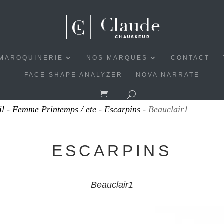
MAROQUINERIE
NOS MARQUES
CONTACT
FACE SHAPE ANALYZER
NOVA NARRATE
il
-
Femme Printemps / ete
-
Escarpins
- Beauclair1
ESCARPINS
Beauclair1