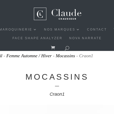
MAROQUINERIE
NOS MARQUES
CONTACT
FACE SHAPE ANALYZER
NOVA NARRATE
il
-
Femme Automne / Hiver
-
Mocassins
- Craon1
MOCASSINS
Craon1