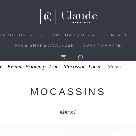
MAROQUINERIE
NOS MARQUES
CONTACT
FACE SHAPE ANALYZER
NOVA NARRATE
il
-
Femme Printemps / ete
-
Mocassins-Lacets
- Mens1
MOCASSINS
Mens1