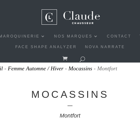
MAROQUINERIE
NOS MARQUES
CONTACT
FACE SHAPE ANALYZER
NOVA NARRATE
il
-
Femme Automne / Hiver
-
Mocassins
- Montfort
MOCASSINS
Montfort