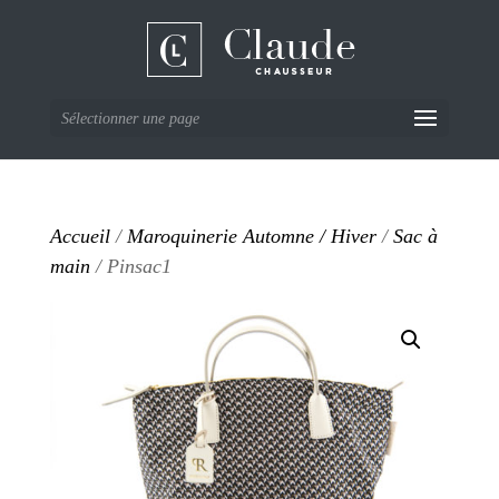
Sélectionner une page
Accueil
/
Maroquinerie Automne / Hiver
/
Sac à
main
/ Pinsac1