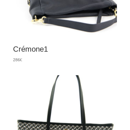
Crémone1
286
€