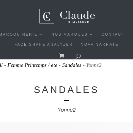
MAROQUINERIE
NOS MARQUES
CONTACT
FACE SHAPE ANALYZER
NOVA NARRATE
il
-
Femme Printemps / ete
-
Sandales
- Yonne2
SANDALES
Yonne2