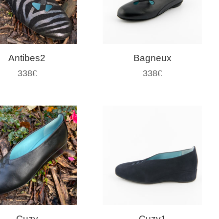
Antibes2
Bagneux
338
€
338
€
Cuzy
Cuzy1