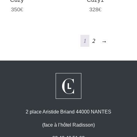
350
€
328
€
1
2
→
2 place Aristide Briand 44000 NANTES
(face à l’hôtel Radisson)