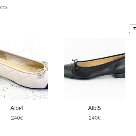
ines
Albi4
Albi5
240
€
240
€