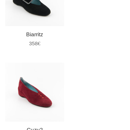
Biarritz
358
€
Cuzy2