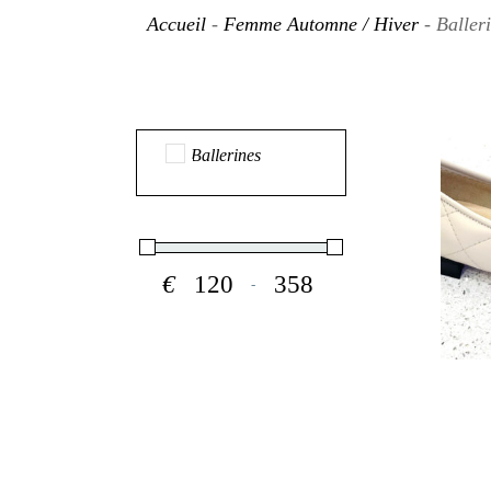
Accueil
-
Femme Automne / Hiver
- Baller
Ballerines
€
-
Minimum Price
Maximum Price