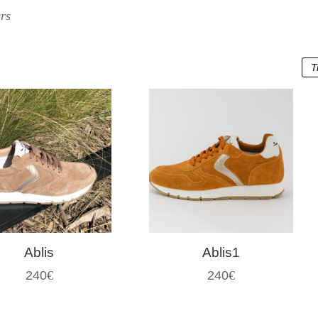
rs
Ablis
Ablis1
240
€
240
€