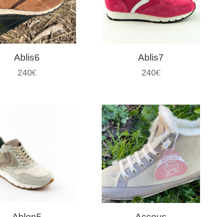
Ablis6
Ablis7
240
€
240
€
Ablon5
Accous