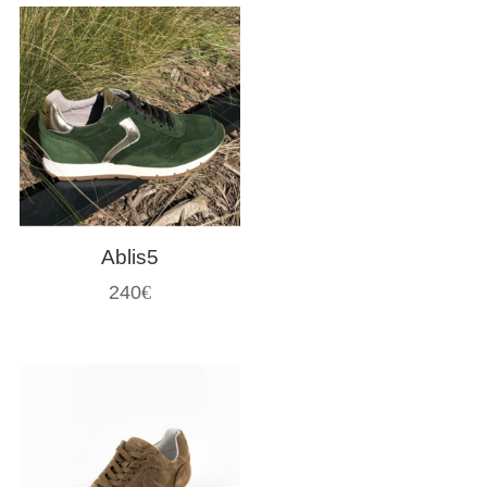
Ablis5
240
€