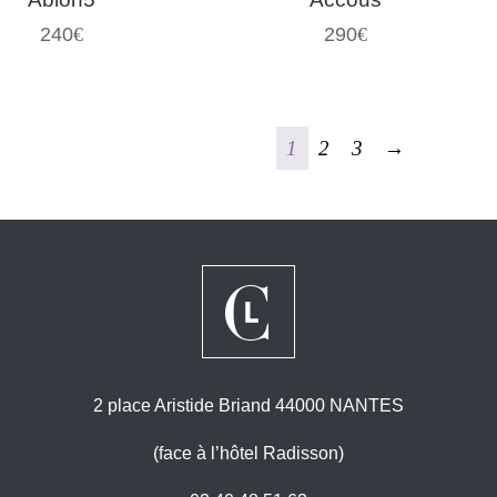
240
€
290
€
1
2
3
→
2 place Aristide Briand 44000 NANTES
(face à l’hôtel Radisson)