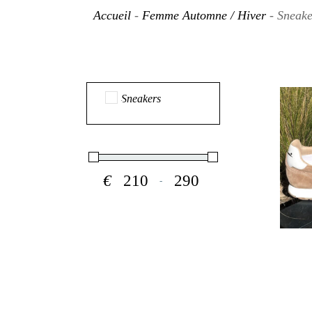
Accueil
-
Femme Automne / Hiver
- Sneake
Sneakers
€
-
Minimum Price
Maximum Price