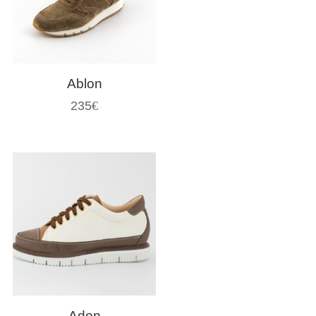
Ablon
235
€
Adon