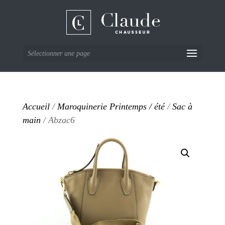
Sélectionner une page
Accueil
/
Maroquinerie Printemps / été
/
Sac à
main
/ Abzac6