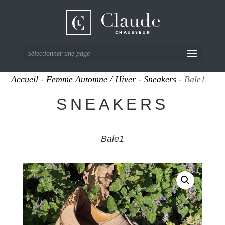
Sélectionner une page
Accueil
-
Femme Automne / Hiver
-
Sneakers
- Bale1
SNEAKERS
Bale1