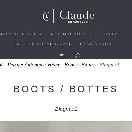
MAROQUINERIE
NOS MARQUES
CONTACT
FACE SHAPE ANALYZER
NOVA NARRATE
il
-
Femme Automne / Hiver
-
Boots - Bottes
- Blagnac1
BOOTS / BOTTES
Blagnac1