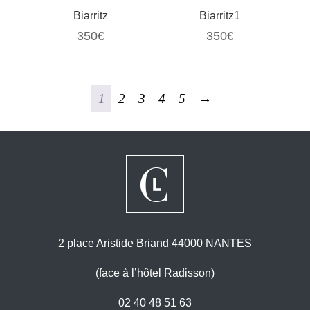
Biarritz
Biarritz1
350
€
350
€
1
2
3
4
5
→
2 place Aristide Briand 44000 NANTES
(face à l’hôtel Radisson)
02 40 48 51 63