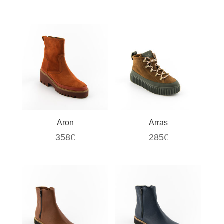
Aron
Arras
358
€
285
€