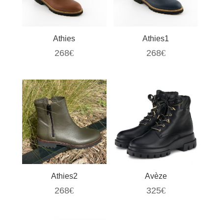
Athies
Athies1
268
€
268
€
Athies2
Avèze
268
€
325
€