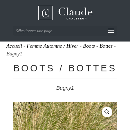
Sélectionner une page
Accueil
-
Femme Automne / Hiver
-
Boots - Bottes
-
Bugny1
BOOTS / BOTTES
Bugny1