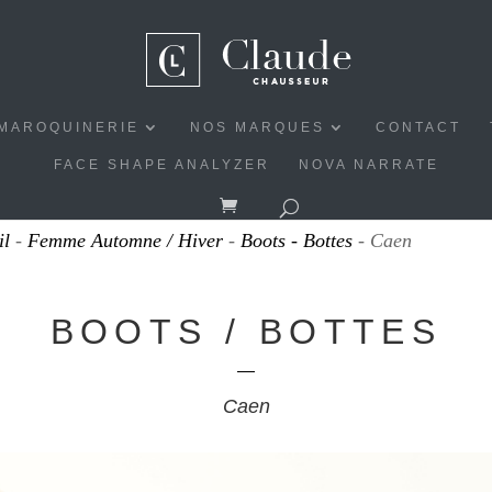
MAROQUINERIE
NOS MARQUES
CONTACT
FACE SHAPE ANALYZER
NOVA NARRATE
il
-
Femme Automne / Hiver
-
Boots - Bottes
- Caen
BOOTS / BOTTES
Caen