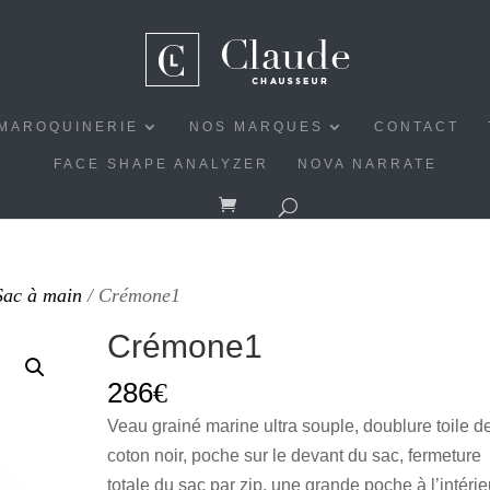
MAROQUINERIE
NOS MARQUES
CONTACT
FACE SHAPE ANALYZER
NOVA NARRATE
Sac à main
/ Crémone1
Crémone1
286
€
Veau grainé marine ultra souple, doublure toile d
coton noir, poche sur le devant du sac, fermeture
totale du sac par zip, une grande poche à l’intérie