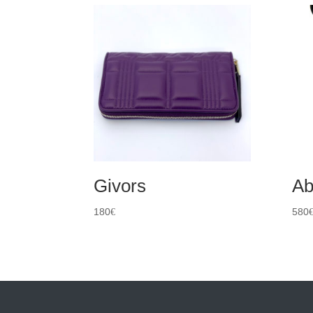
Givors
Ab
180
580
€