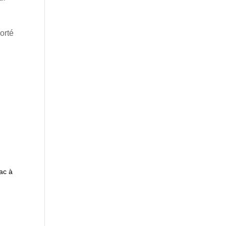
orté
u
ac à