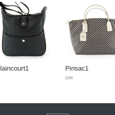
laincourt1
Pinsac1
220
€
€