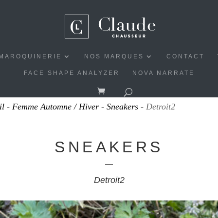
MAROQUINERIE
NOS MARQUES
CONTACT
FACE SHAPE ANALYZER
NOVA NARRATE
il
-
Femme Automne / Hiver
-
Sneakers
- Detroit2
SNEAKERS
Detroit2