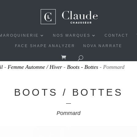
MAROQUINERIE
NOS MARQUES
CONTACT
FACE SHAPE ANALYZER
NOVA NARRATE
il
-
Femme Automne / Hiver
-
Boots - Bottes
- Pommard
BOOTS / BOTTES
Pommard