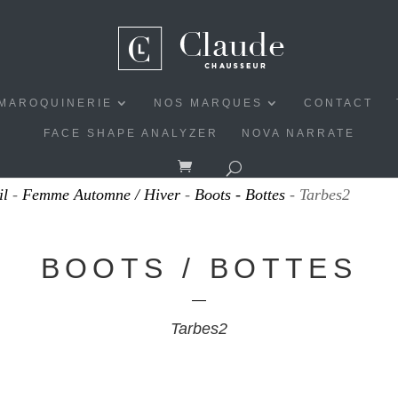
MAROQUINERIE
NOS MARQUES
CONTACT
FACE SHAPE ANALYZER
NOVA NARRATE
il
-
Femme Automne / Hiver
-
Boots - Bottes
- Tarbes2
BOOTS / BOTTES
Tarbes2