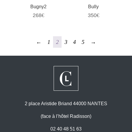
Bugny2
Bully
268
€
350
€
←
1
2
3
4
5
→
2 place Aristide Briand 44000 NANTES
(face à l’hôtel Radisson)
02 40 48 51 63