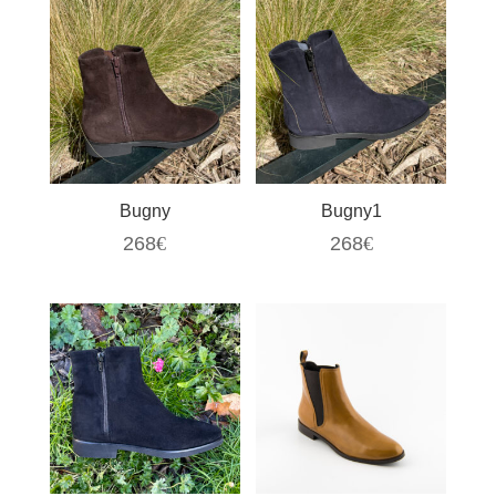
Bugny
Bugny1
268
€
268
€