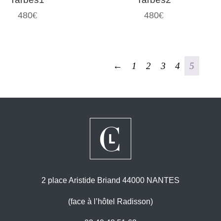
480
€
480
€
←
1
2
3
4
5
2 place Aristide Briand 44000 NANTES
(face à l’hôtel Radisson)