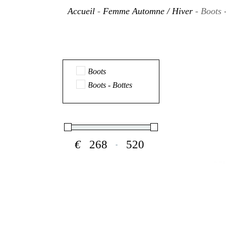
Accueil
-
Femme Automne / Hiver
- Boots 
Boots
Boots - Bottes
€
-
Minimum Price
Maximum Price