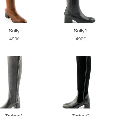
Sully
Sully1
490
€
490
€
Tarbes1
Tarbes2