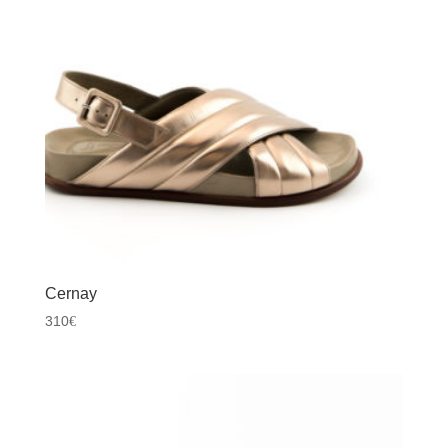
Cernay
310
€