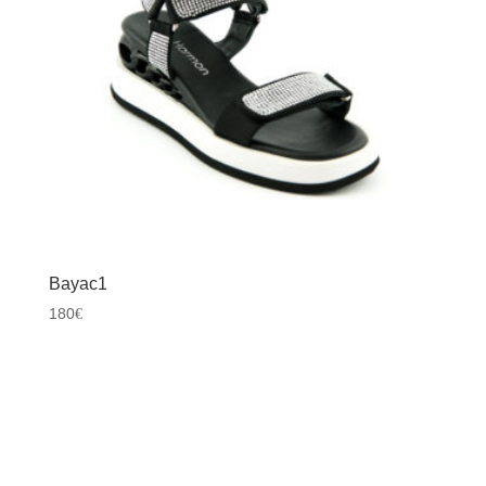
Bayac1
180
€