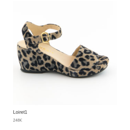
Loiret1
248
€