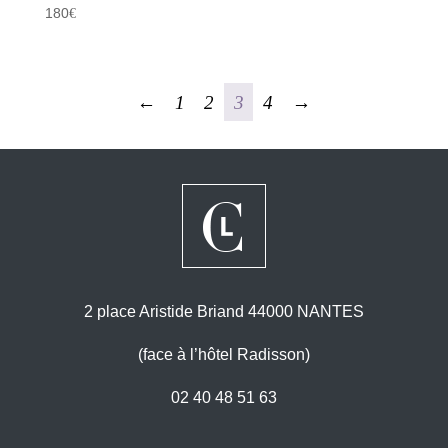
180
€
←
1
2
3
4
→
2 place Aristide Briand 44000 NANTES
(face à l’hôtel Radisson)
02 40 48 51 63