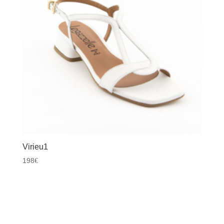
Virieu1
198
€