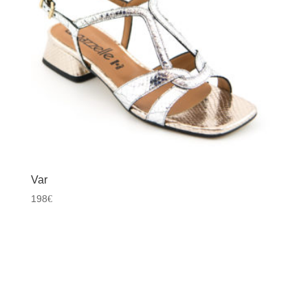
Var
198
€