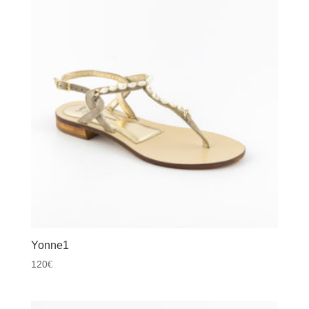
Yonne1
120
€