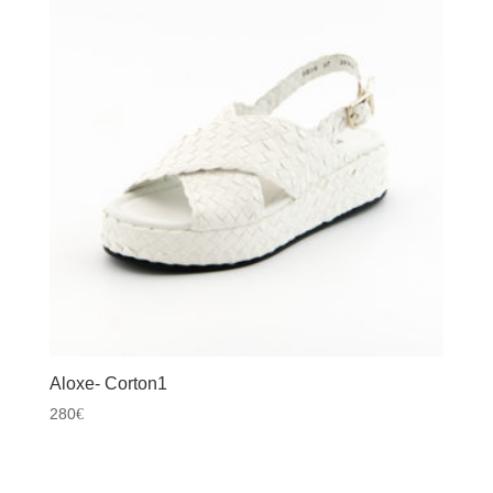
Aloxe- Corton1
280
€