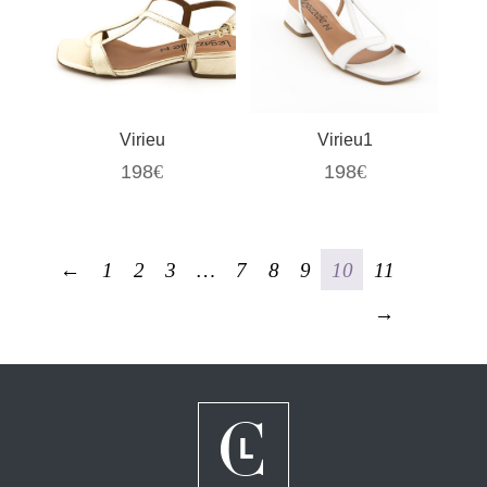
Virieu
Virieu1
198
€
198
€
←
1
2
3
…
7
8
9
10
11
→