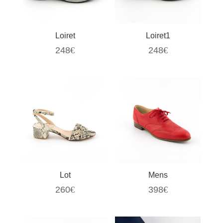
Loiret
Loiret1
248
€
248
€
Lot
Mens
260
€
398
€