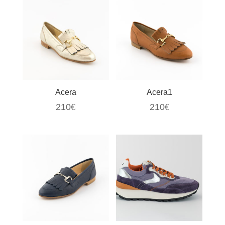
Acera
Acera1
210
€
210
€