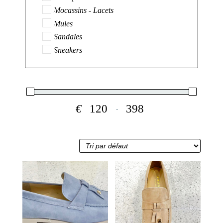
Mocassins - Lacets
Mules
Sandales
Sneakers
€
-
Minimum Price
Maximum Price