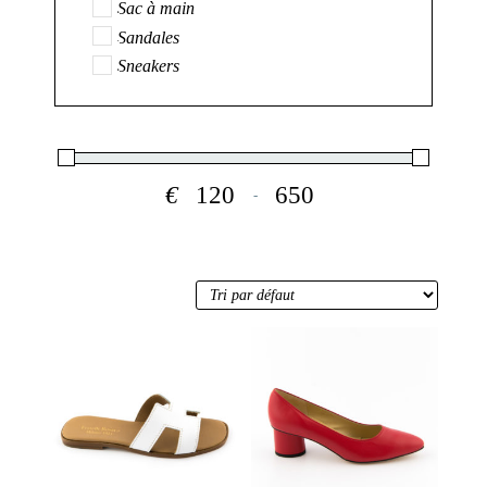
Sac à main
Sandales
Sneakers
€
-
Minimum Price
Maximum Price