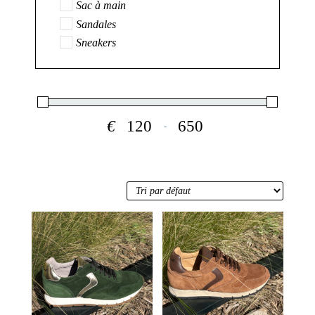
Sac à main
Sandales
Sneakers
€
-
Minimum Price
Maximum Price