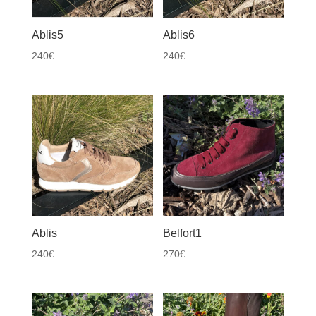
Ablis5
Ablis6
240
240
€
€
Ablis
Belfort1
240
270
€
€