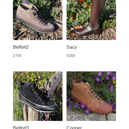
Belfort2
Sacy
270
500
€
€
Belfort3
Cooper