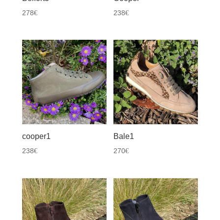
278
238
€
€
cooper1
Bale1
238
270
€
€